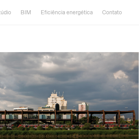
túdio
BIM
Eficiência energética
Contato