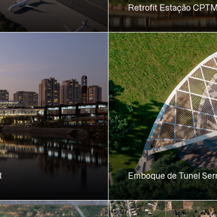
Retrofit Estação CPT
R
Emboque de Tunel Serr