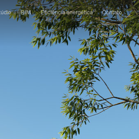
túdio
BIM
Eficiência energética
Contato